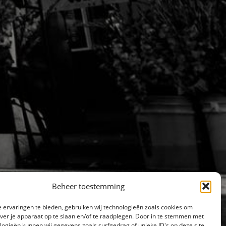
Beheer toestemming
 ervaringen te bieden, gebruiken wij technologieën zoals cookies om
over je apparaat op te slaan en/of te raadplegen. Door in te stemmen met
logieën kunnen wij gegevens zoals surfgedrag of unieke ID's op deze site