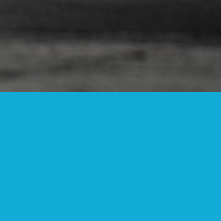
Online
fiet
specialist