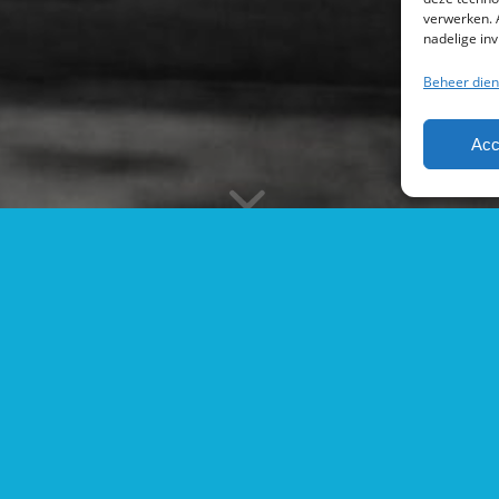
verwerken. 
nadelige in
Beheer dien
Acc
Ove
sen
Fietsenco en Cee